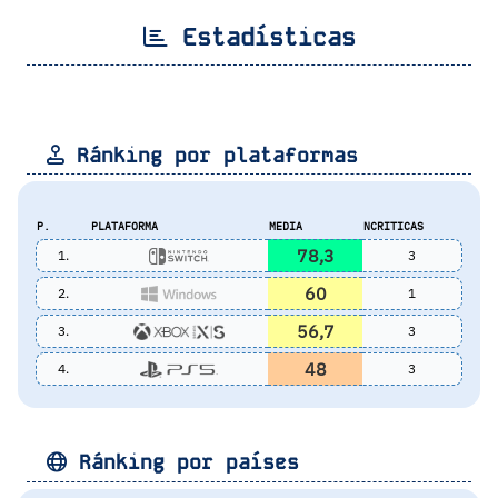
Estadísticas
Ránking por plataformas
P.
PLATAFORMA
MEDIA
NCRITICAS
78,3
1.
3
60
2.
1
56,7
3.
3
48
4.
3
Ránking por países