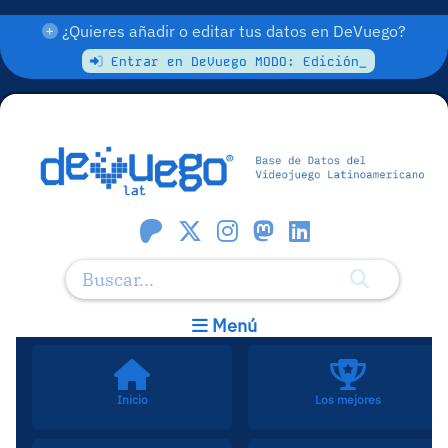
¿Quieres añadir o editar tus datos en DeVuego?
Entrar en DeVuego MODO: Edición_
Menú
Inicio
Los mejores