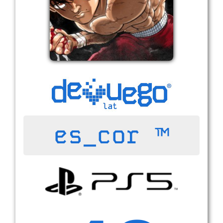
es_cor ™