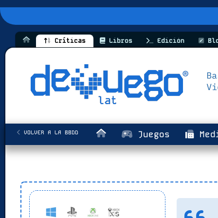
Críticas
Libros
Edición
Bl
VOLVER A LA BBDD
Juegos
Med