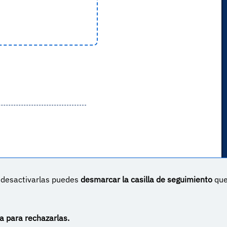
s desactivarlas puedes
desmarcar la casilla de seguimiento
qu
un proyecto sin ánimo de lucro creado por
Yova Turnes
Apóyalo en Patreon
Haz una donación vía PayPal
a para rechazarlas.