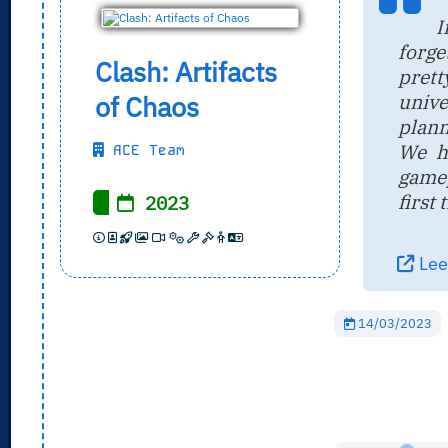
I
forge
Clash: Artifacts
pret
unive
of Chaos
planne
We h
ACE Team
gamep
first 
2023
Leer
14/03/2023