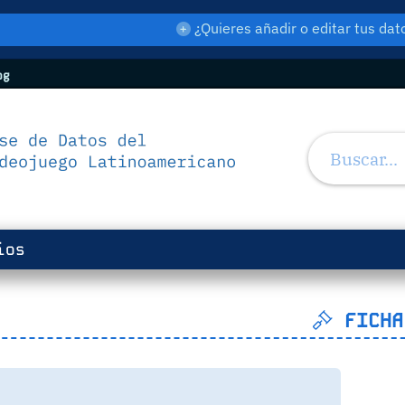
¿Quieres añadir o editar tus d
og
ios
FICHA