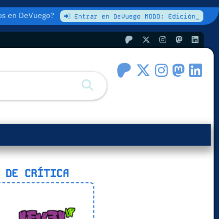
atos en DeVuego?
Entrar en DeVuego MODO: Edición_
 DE CRÍTICA