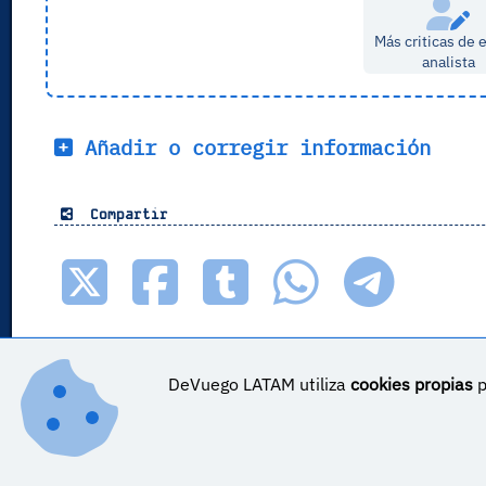
Más criticas de 
analista
Añadir o corregir información
Compartir
DeVuego LATAM utiliza
cookies propias
p
DeVuego LATAM ES_COR es parte de ©
DeVuego LATAM
DeVuego LATAM es parte de DeVuego
Sobre DeVuego LATAM ES_COR
Sobre DeVuego LATA