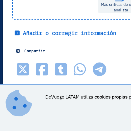
Más criticas de 
analista
Añadir o corregir información
Compartir
DeVuego LATAM utiliza
cookies propias
p
DeVuego LATAM ES_COR es parte de ©
DeVuego LATAM
DeVuego LATAM es parte de DeVuego
Sobre DeVuego LATAM ES_COR
Sobre DeVuego LATA