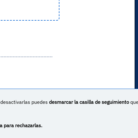
s desactivarlas puedes
desmarcar la casilla de seguimiento
qu
un proyecto sin ánimo de lucro creado por
Yova Turnes
Apóyalo en Patreon
Haz una donación vía PayPal
a para rechazarlas.