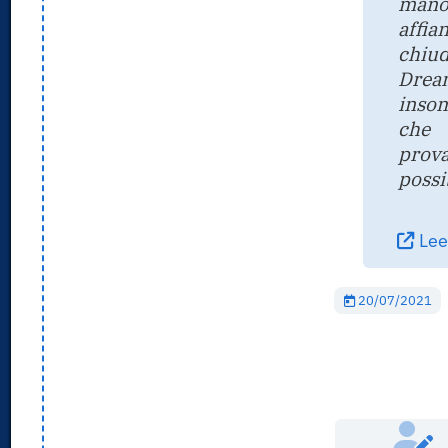
mano
affia
chiud
Dream
insom
che 
prov
possib
Leer
20/07/2021