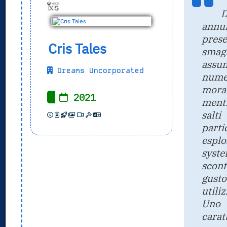
D
annun
pres
Cris Tales
smag
assum
Dreams Uncorporated
nume
mora
2021
mentr
salt
parti
esplo
syst
scont
gust
utili
Uno
carat