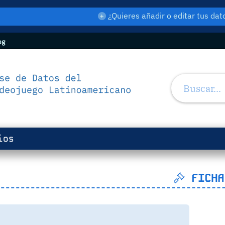
¿Quieres añadir o editar tus d
og
ios
FICHA