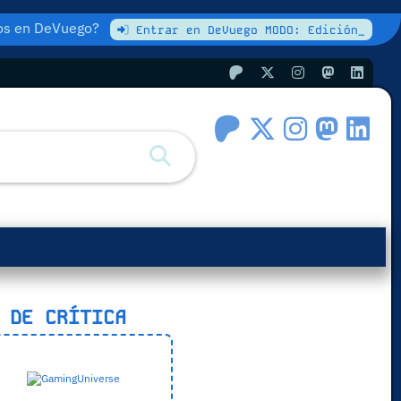
atos en DeVuego?
Entrar en DeVuego MODO: Edición_
 DE CRÍTICA