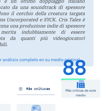
 e un ottimo doppiaggio italiano
ncato da una soundtrack di spessore
ono il cerchio della creatura targata
s Uncorporated e SYCK. Cris Tales è
ma una produzione indie di spessore
merita indubbiamente di essere
ata da quanti più videogiocatori
ili.
88
 análisis completo en su medio original
Más críticas
Más criticas de este
medio