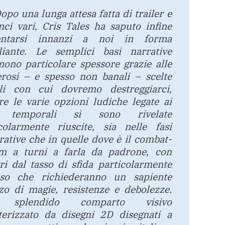
opo una lunga attesa fatta di trailer e
ci vari, Cris Tales ha saputo infine
entarsi innanzi a noi in forma
liante. Le semplici basi narrative
ono particolare spessore grazie alle
rosi – e spesso non banali – scelte
li con cui dovremo destreggiarci,
e le varie opzioni ludiche legate ai
i temporali si sono rivelate
colarmente riuscite, sia nelle fasi
rative che in quelle dove è il combat-
em a turni a farla da padrone, con
ri dal tasso di sfida particolarmente
oso che richiederanno un sapiente
zzo di magie, resistenze e debolezze.
 splendido comparto visivo
terizzato da disegni 2D disegnati a