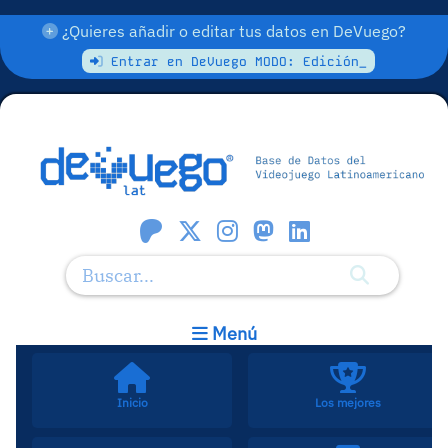
¿Quieres añadir o editar tus datos en DeVuego?
Entrar en DeVuego MODO: Edición_
Menú
Inicio
Los mejores