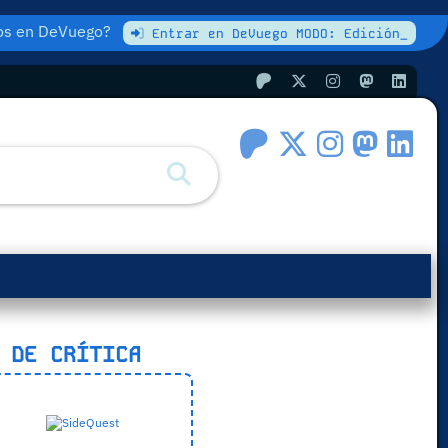
atos en DeVuego?
Entrar en DeVuego MODO: Edición_
 DE CRÍTICA