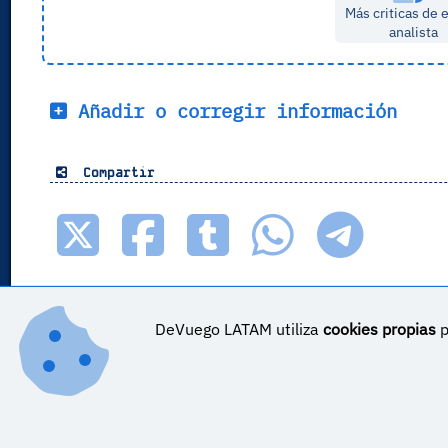
Más criticas de 
analista
Añadir o corregir información
Compartir
DeVuego LATAM utiliza
cookies propias
p
DeVuego LATAM ES_COR es parte de ©
DeVuego LATAM
DeVuego LATAM es parte de DeVuego
Sobre DeVuego LATAM ES_COR
Sobre DeVuego LATA