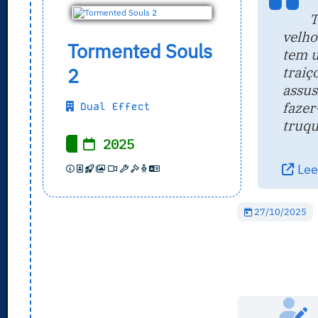
T
velho
Tormented Souls
tem 
traiç
2
assus
fazer
Dual Effect
truqu
2025
Leer
27/10/2025