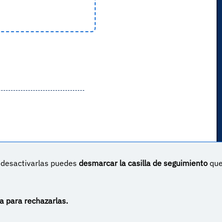
s desactivarlas puedes
desmarcar la casilla de seguimiento
qu
un proyecto sin ánimo de lucro creado por
Yova Turnes
Apóyalo en Patreon
Haz una donación vía PayPal
a para rechazarlas.