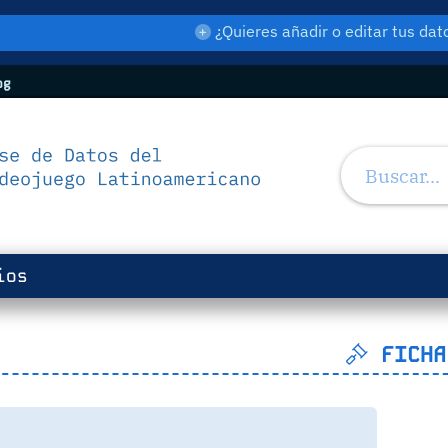
¿Quieres añadir o editar tus d
og
ios
FICHA