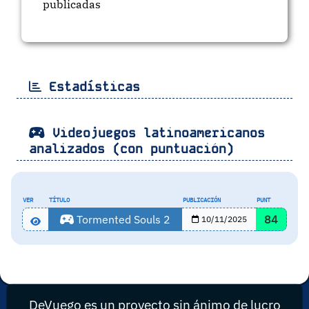
publicadas
Estadísticas
Videojuegos latinoamericanos
analizados (con puntuación)
VER
TÍTULO
PUBLICACIÓN
PUNT
Tormented Souls 2
84
10/11/2025
DeVuego es un proyecto sin ánimo de lucro