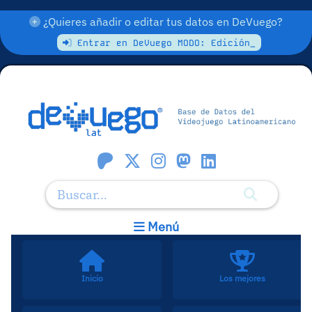
¿Quieres añadir o editar tus datos en DeVuego?
Entrar en DeVuego MODO: Edición_
Menú
Inicio
Los mejores