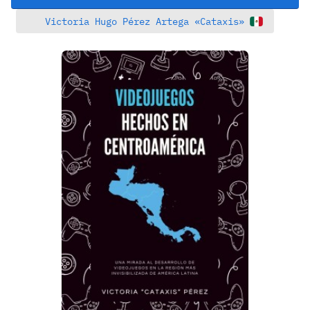
Victoria Hugo
Pérez Artega
«Cataxis»