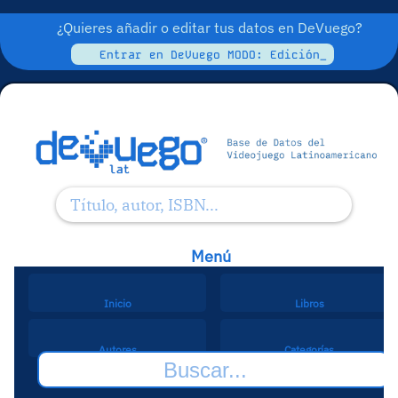
¿Quieres añadir o editar tus datos en DeVuego?
Entrar en DeVuego MODO: Edición_
Menú
Inicio
Libros
Autores
Categorías