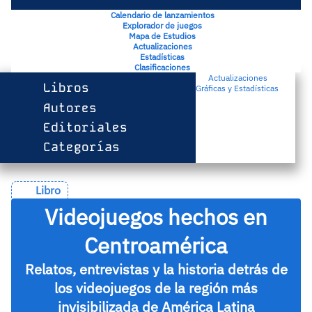
Calendario de lanzamientos
Explorador de juegos
Mapa de Estudios
Actualizaciones
Estadísticas
Clasificaciones
Actualizaciones
Libros
Gráficas y Estadísticas
Autores
Editoriales
Categorías
Libro
Videojuegos hechos en
Centroamérica
Relatos, entrevistas y la historia detrás de
los videojuegos de la región más
invisibilizada de América Latina