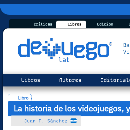
Críticas
Libros
Edición
B
Libros
Autores
Editorial
Libro
La historia de los videojuegos,
Juan F.
Sánchez