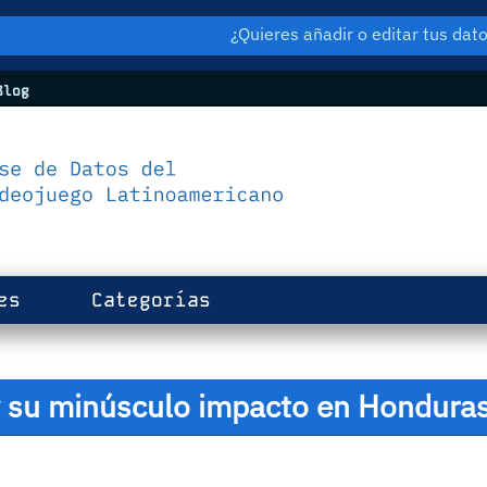
¿Quieres añadir o editar tus da
log
es
Categorías
 y su minúsculo impacto en Hondura