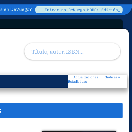
tos en DeVuego?
Entrar en DeVuego MODO: Edición_
Actualizaciones
Gráficas y
Estadísticas
s