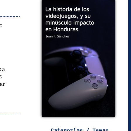
o
 a
s
ar
Categorías / Temas