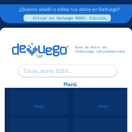
¿Quieres añadir o editar tus datos en DeVuego?
Entrar en DeVuego MODO: Edición_
Menú
Inicio
Libros