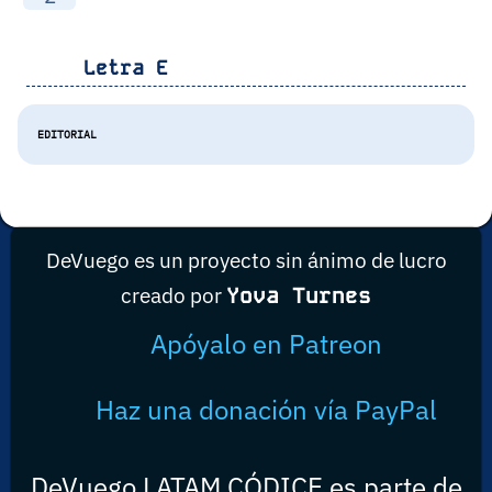
Letra
E
EDITORIAL
DeVuego es un proyecto sin ánimo de lucro
creado por
Yova Turnes
Apóyalo en Patreon
Haz una donación vía PayPal
DeVuego LATAM CÓDICE es parte de