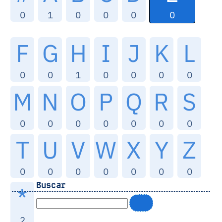
0
0
1
0
0
0
F
G
H
I
J
K
L
0
0
1
0
0
0
0
M
N
O
P
Q
R
S
0
0
0
0
0
0
0
T
U
V
W
X
Y
Z
0
0
0
0
0
0
0
Buscar
*
2