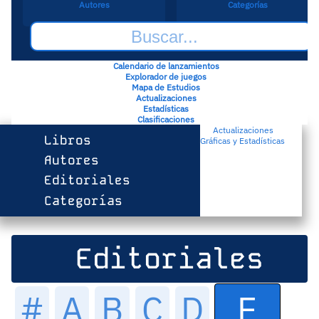
Autores
Categorías
Calendario de lanzamientos
Explorador de juegos
Mapa de Estudios
Actualizaciones
Estadísticas
Clasificaciones
Actualizaciones
Libros
Gráficas y Estadísticas
Autores
Editoriales
Categorías
Editoriales
E
#
A
B
C
D