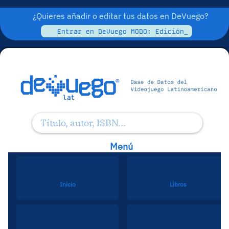
¿Quieres añadir o editar tus datos en DeVuego?
Entrar en DeVuego MODO: Edición_
Menú
Inicio
Libros