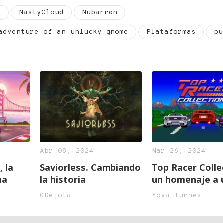
a
NastyCloud
Nubarron
adventure of an unlucky gnome
Plataformas
pu
Abr 08, 2024
Mar 26, 2024
 la
Saviorless. Cambiando
Top Racer Colle
na
la historia
un homenaje a 
clásico, pero n
GDejota
Yova Turnes