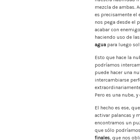
mezcla de ambas. Aq
es precisamente el 
nos pega desde el p
acabar con enemigos
haciendo uso de la
agua
para luego sol
Esto que hace la n
podríamos intercamb
puede hacer una nub
intercambiarse perf
extraordinariamente
Pero es una nube, y 
El hecho es ese, qu
activar palancas y 
encontramos un puzl
que sólo podríamos
finales
, que nos ob