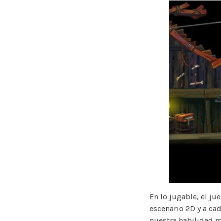
En lo jugable, el j
escenario 2D y a ca
nuestra habilidad m