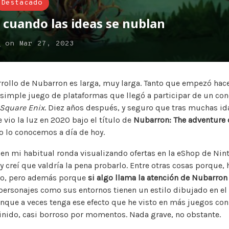
Destacado
cuando las ideas se nublan
s
on
Mar 27, 2023
arrollo de Nubarron es larga, muy larga. Tanto que empezó hace
 simple juego de plataformas que llegó a participar de un co
Square Enix
. Diez años después, y seguro que tras muchas ida
vio la luz en 2020 bajo el título de
Nubarron: The adventure 
o lo conocemos a día de hoy.
n mi habitual ronda visualizando ofertas en la eShop de Nint
y creí que valdría la pena probarlo. Entre otras cosas porque,
lo, pero además porque
si algo llama la atención de Nubarron
 personajes como sus entornos tienen un estilo dibujado en el
que a veces tenga ese efecto que he visto en más juegos con e
inido, casi borroso por momentos. Nada grave, no obstante.