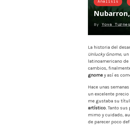
Analisis
Nubarron, 
By
Yova Turne
La historia del des
Unlucky Gnome
, un
latinoamericano de
cambios, finalmente 
gnome
y así es com
Hace unas semanas e
un excelente precio 
me gustaba su títu
artístico
. Tanto sus
mimo y cuidado, aun
de parecer poco def