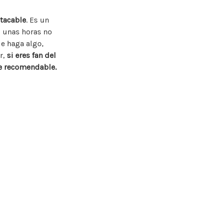
stacable
. Es un
s unas horas no
ue haga algo,
r,
si eres fan del
nte recomendable.