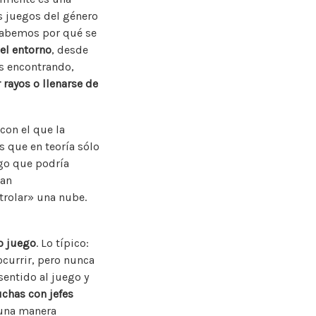
s juegos del género
 sabemos por qué se
el entorno
, desde
s encontrando,
 rayos o llenarse de
con el que la
s que en teoría sólo
lgo que podría
tan
trolar» una nube.
o juego
. Lo típico:
currir, pero nunca
entido al juego y
uchas con jefes
 una manera