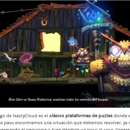
uego de NastyCloud es el
clásico plataformas de puzles
donde a
da paso encontramos una situación que debemos resolver, ya
anejando al personaje o bien dándole un poco al coco. Gener