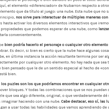
uí, el elemento «diferenciador» de Nubarron respecto a otro
elemento que da título al juego: una nube. Esta nube que no
rincipio,
nos sirve para interactuar de múltiples maneras con 
 hasta activar los diversos elementos interactivos que iremo
s propiedades que podemos esperar de una nube, como
lanzar
tarla convenientemente.
ube
bien podría hacerlo el personaje o cualquier otro elemento
iar. Es decir, si bien es cierto que la nube hace algunas cosa
e, en última instancia la acción resultante termina por ser a
ectamente por cualquier otro elemento. No hay nada que sea 
 bien pensado que le de un sentido especial al hecho de «con
está bien.
e
los puzles son los que podríamos encontrar en cualquier otr
mover bloques. Y todas las combinaciones que se nos puedan o
e que sea algo diferente, original, o que verdaderamente dé s
 imaginar haciendo con una nube.
Cabe destacar, eso sí, las l
ligan a usar todas las habilidades que vamos aprendiendo de