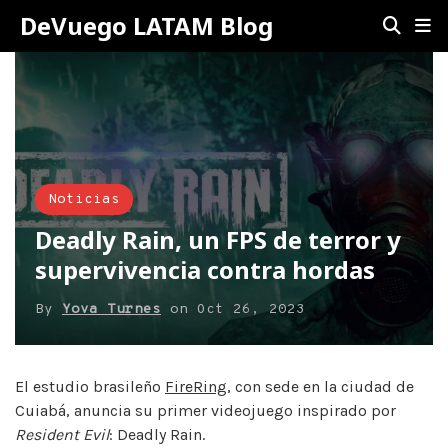
DeVuego LATAM Blog
Noticias
Deadly Rain, un FPS de terror y
supervivencia contra hordas
By
Yova Turnes
on
Oct 26, 2023
El estudio brasileño
FireRing
, con sede en la ciudad de
Cuiabá, anuncia su primer videojuego inspirado por
Resident Evil
: Deadly Rain.