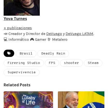
Yova Turnes
+ publicaciones
📣 Creador y Director de
DeVuego
y
DeVuego LATAM
.
💻 Informático 🎮 Gamer 🤘 Metalero
Brasil
Deadly Rain
Firering Studio
FPS
shooter
Steam
Supervivencia
Related Posts