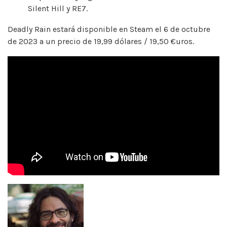
Silent Hill y RE7.
Deadly Rain estará disponible en Steam el 6 de octubre
de 2023 a un precio de 19,99 dólares / 19,50 €uros.