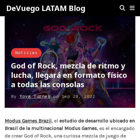
DeVuego LATAM Blog
Noticias
God of Rock, mezcla de ritmo y
lucha, llegará en formato físico
a todas las consolas
By
Yova Turnes
on
Sep 28, 2022
Modus Games Brazil
, el
estudio de desarrollo ubicado en
Brasil de la multinacional Modus Games
, es el encargado
de crear God of Rock, una curiosa mezcla de juego de