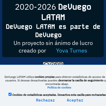
2020-2026
DeVuego
LATAM
DeVuego LATAM es parte de
DeVuego
Un proyecto sin ánimo de lucro
creado por
Yova Turnes
Esta obra está bajo una licencia de Creative Commons Reconocimiento-
NoComercial-CompartirIgual 4.0 Internacional
DeVuego LATAM utiliza
cookies propias
para obtener estadísticas de acceso de 
usuarios. Si deseas desactivarlas puedes
desmarcar la casilla de seguimiento
q
encontrarás abajo.
Política de cookies
DeVuego España
DeVuego LATAM
Cookies de estadísticas aceptadas. Desactiva esta casilla para rechazarlas
DeVuego Portugal
Rechazar
Aceptar