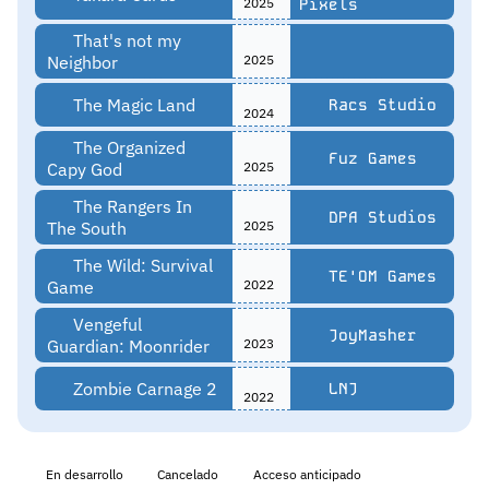
2025
Pixels
That's not my
Neighbor
2025
The Magic Land
Racs Studio
2024
The Organized
Fuz Games
Capy God
2025
The Rangers In
DPA Studios
The South
2025
The Wild: Survival
TE'OM Games
Game
2022
Vengeful
JoyMasher
Guardian: Moonrider
2023
Zombie Carnage 2
LNJ
2022
En desarrollo
Cancelado
Acceso anticipado