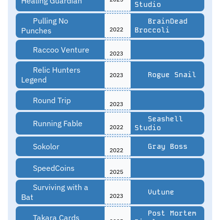
Healing Guardian
Studio
Pulling No
BrainDead
Punches
2022
Broccoli
Raccoo Venture
2023
Relic Hunters
Rogue Snail
2023
Legend
Round Trip
2023
Seashell
Running Fable
2022
Studio
Sokolor
Gray Boss
2022
SpeedCoins
2025
Surviving with a
Vutune
Bat
2023
Post Mortem
Takara Cards