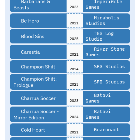
Barbarians &
ImperiArte
Beasts
2023
Games
Mirabolis
Be Hero
2021
Studios
JGG Log
Blood Sins
2025
Studio
River Stone
Carestia
2021
Games
Champion Shift
SRG Studios
2024
Champion Shift:
SRG Studios
Prologue
2023
Batovi
Charrua Soccer
2023
Games
Charrua Soccer -
Batovi
Mirror Edition
2024
Games
Cold Heart
Guarunaut
2021