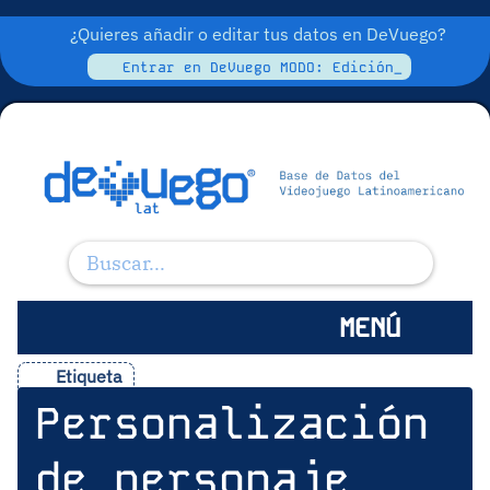
¿Quieres añadir o editar tus datos en DeVuego?
Entrar en DeVuego MODO: Edición_
MENÚ
Etiqueta
Personalización
de personaje