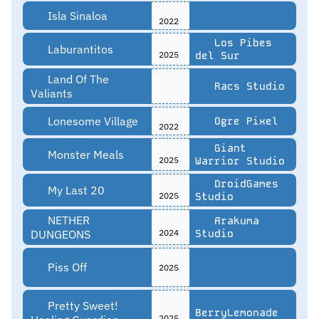
Isla Sinaloa
2022
Los Pibes
Laburantitos
2025
del Sur
Land Of The
Racs Studio
Valiants
Lonesome Village
Ogre Pixel
2022
Giant
Monster Meals
2025
Warrior Studio
DroidGames
My Last 20
2025
Studio
NETHER
Arakuma
DUNGEONS
2024
Studio
Piss Off
2025
Pretty Sweet!
BerryLemonade
2025