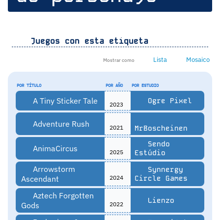
Juegos con esta etiqueta
Lista
Mosaico
Mostrar como
POR TÍTULO
POR AÑO
POR ESTUDIO
A Tiny Sticker Tale
Ogre Pixel
2023
Adventure Rush
2021
MrBoscheinen
Sendo
AnimaCircus
2025
Estúdio
Arrowstorm
Synnergy
Ascendant
2024
Circle Games
Aztech Forgotten
Lienzo
Gods
2022