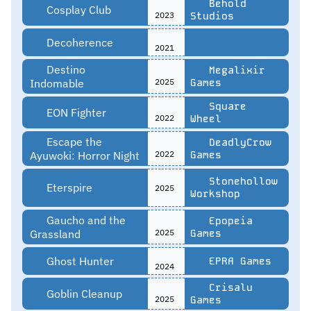
Behold
Cosplay Club
2023
Studios
Decoherence
2021
Destino
Megalixir
Indomable
2025
Games
Square
EON Fighter
2022
Wheel
Escape the
DeadlyCrow
Ayuwoki: Horror Night
2022
Games
Stonehollow
Eterspire
2025
Workshop
Gaucho and the
Epopeia
Grassland
2025
Games
Ghost Hunter
EPRA Games
2024
Crisalu
Goblin Cleanup
2025
Games