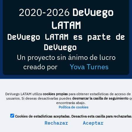
2020-2026
DeVuego
LATAM
DeVuego LATAM es parte de
DeVuego
Un proyecto sin ánimo de lucro
creado por
Yova Turnes
Esta obra está bajo una licencia de Creative Commons Reconocimiento-
DeVuego LATAM utiliza
cookies propias
para obtener estadísticas de acceso de 
NoComercial-CompartirIgual 4.0 Internacional
usuarios. Si deseas desactivarlas puedes
desmarcar la casilla de seguimiento
q
encontrarás abajo.
Política de cookies
DeVuego España
DeVuego LATAM
Cookies de estadísticas aceptadas. Desactiva esta casilla para rechazarlas
Rechazar
Aceptar
DeVuego Portugal