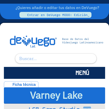
¿Quieres añadir o editar tus datos en DeVuego?
Entrar en DeVuego MODO: Edición_
MENÚ
Ficha técnica
Varney Lake