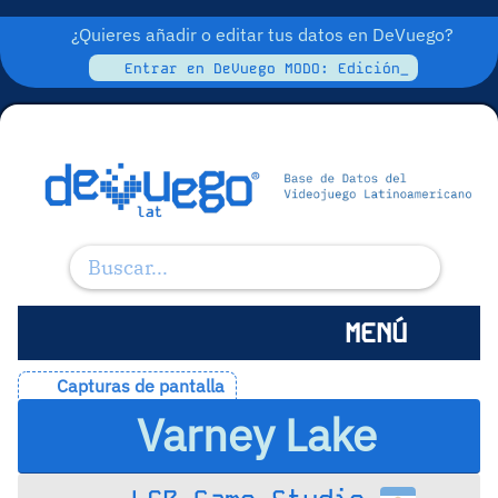
¿Quieres añadir o editar tus datos en DeVuego?
Entrar en DeVuego MODO: Edición_
MENÚ
Capturas de pantalla
Varney Lake