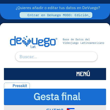
¿Quieres añadir o editar tus datos en DeVuego?
Entrar en DeVuego MODO: Edición_
MENÚ
Presskit
Gesta final