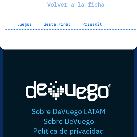
Volver a la ficha
Juegos
Gesta final
Presskit
Sobre DeVuego LATAM
Sobre DeVuego
Política de privacidad