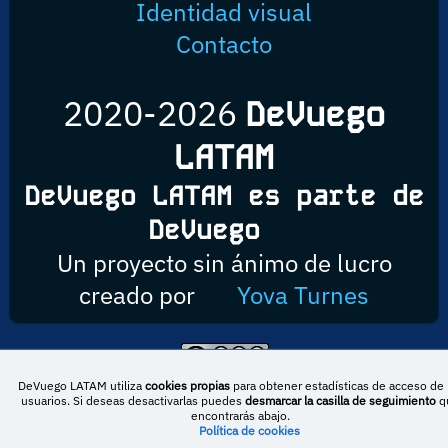
Identidad visual
Contacto
2020-2026
DeVuego
LATAM
DeVuego LATAM es parte de
DeVuego
Un proyecto sin ánimo de lucro
creado por
Yova Turnes
Esta obra está bajo una licencia de Creative Commons Reconocimiento-
DeVuego LATAM utiliza
cookies propias
para obtener estadísticas de acceso de 
NoComercial-CompartirIgual 4.0 Internacional
usuarios. Si deseas desactivarlas puedes
desmarcar la casilla de seguimiento
q
encontrarás abajo.
Política de cookies