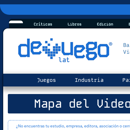
Críticas
Libros
Edición
B
Juegos
Industria
Pa
Mapa del Video
¿No encuentras tu estudio, empresa, editora, asociación o cen