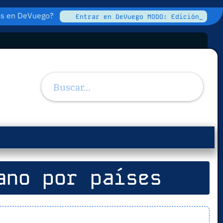
tos en DeVuego?
Entrar en DeVuego MODO: Edición_
ano por países