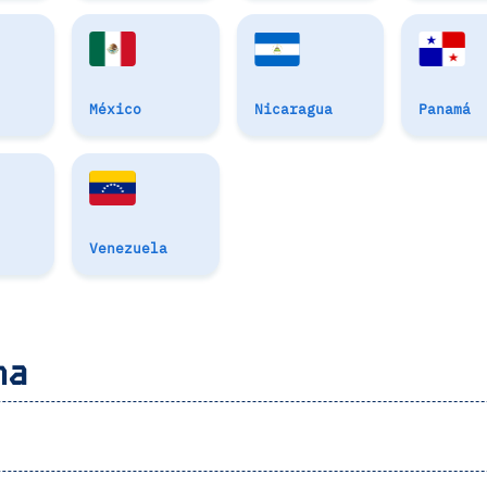
México
Nicaragua
Panamá
Venezuela
na