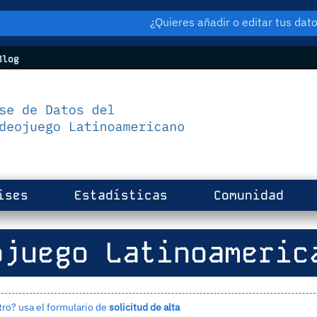
¿Quieres añadir o editar tus da
log
ises
Estadísticas
Comunidad
juego Latinoameric
tro? usa el formulario de
solicitud de alta