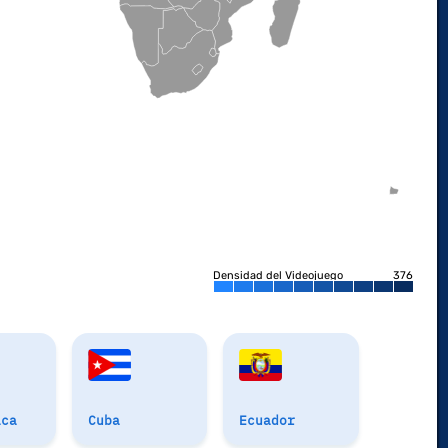
Densidad del Videojuego
376
ica
Cuba
Ecuador