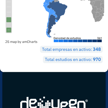
Densidad de estudios
361
JS map by amCharts
Total empresas en activo:
348
Total estudios en activo:
970