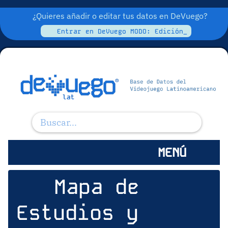
¿Quieres añadir o editar tus datos en DeVuego?
Entrar en DeVuego MODO: Edición_
MENÚ
Mapa de
Estudios y