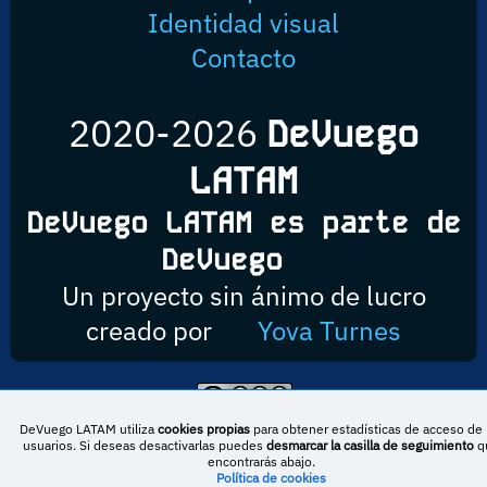
Identidad visual
Contacto
2020-2026
DeVuego
LATAM
DeVuego LATAM es parte de
DeVuego
Un proyecto sin ánimo de lucro
creado por
Yova Turnes
Esta obra está bajo una licencia de Creative Commons Reconocimiento-
DeVuego LATAM utiliza
cookies propias
para obtener estadísticas de acceso de 
NoComercial-CompartirIgual 4.0 Internacional
usuarios. Si deseas desactivarlas puedes
desmarcar la casilla de seguimiento
q
encontrarás abajo.
Política de cookies