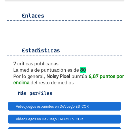
Enlaces
Estadísticas
7
críticas publicadas
La media de puntuación es de
80
Por lo general,
Noisy Pixel
puntúa
6,87 puntos por
encima
del resto de medios
Más perfiles
Videojuegos españoles en DeVuego ES_COR
Videojuegos en DeVuego LATAM ES_COR