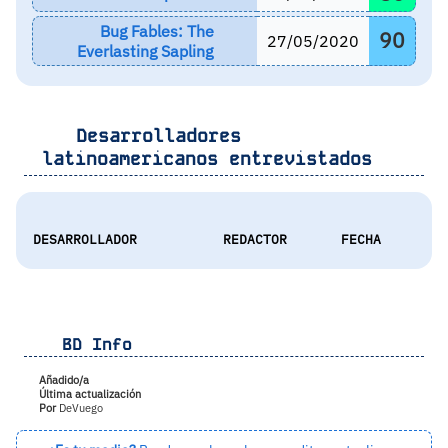
Bug Fables: The
90
27/05/2020
Everlasting Sapling
Desarrolladores
latinoamericanos entrevistados
DESARROLLADOR
REDACTOR
FECHA
BD Info
Añadido/a
Última actualización
Por
DeVuego