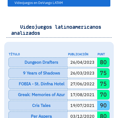
Videojuegos en DeVuego LATAM
Videojuegos latinoamericanos
analizados
TÍTULO
PUBLICACIÓN
PUNT
80
Dungeon Drafters
26/04/2023
75
9 Years of Shadows
26/03/2023
75
FOBIA - St. Dinfna Hotel
27/06/2022
70
Greak: Memories of Azur
17/08/2021
90
Cris Tales
19/07/2021
80
Per Aspera
03/12/2020