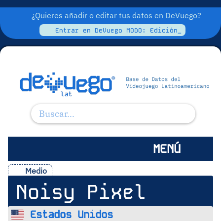
¿Quieres añadir o editar tus datos en DeVuego?
Entrar en DeVuego MODO: Edición_
MENÚ
Medio
Noisy Pixel
Estados Unidos