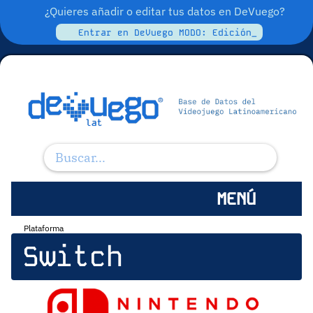
¿Quieres añadir o editar tus datos en DeVuego?
Entrar en DeVuego MODO: Edición_
MENÚ
Plataforma
Switch