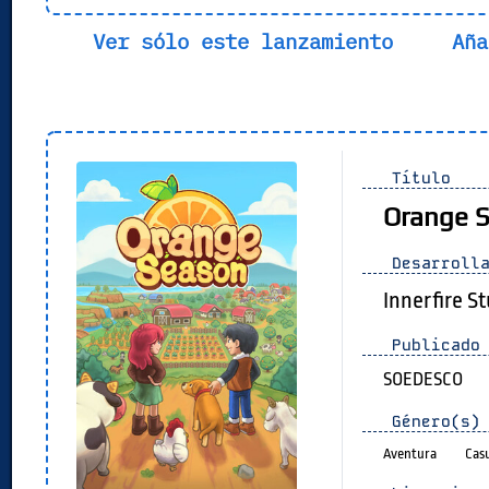
Ver sólo este lanzamiento
Aña
Título
Orange 
Desarrolla
Innerfire S
Publicado 
SOEDESCO
Género(s)
Aventura
Cas