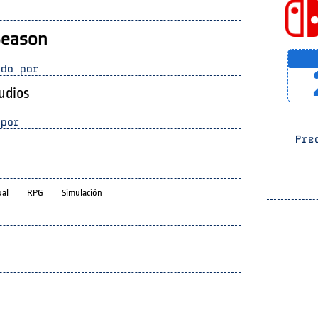
Season
do por
tudios
por
Prec
ual
RPG
Simulación