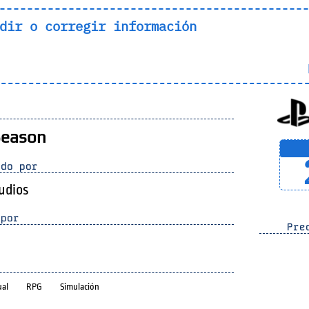
dir o corregir información
L
Season
do por
tudios
por
Prec
ual
RPG
Simulación