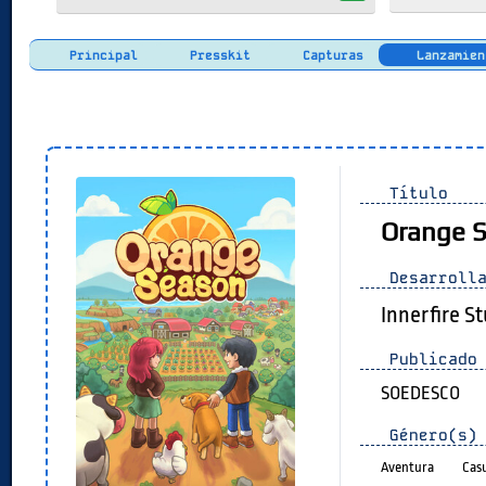
Principal
Presskit
Capturas
Lanzamien
Título
Orange 
Desarrolla
Innerfire S
Publicado 
SOEDESCO
Género(s)
Aventura
Cas