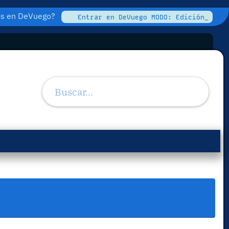
tos en DeVuego?
Entrar en DeVuego MODO: Edición_