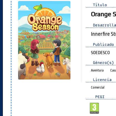
Título
Orange 
Desarrolla
Innerfire S
Publicado 
SOEDESCO
Género(s)
Aventura
Cas
Licencia
Comercial
PEGI