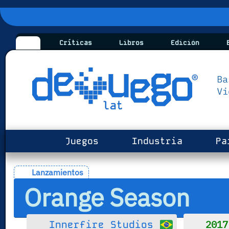
Críticas
Libros
Edición
B
Juegos
Industria
Pa
Lanzamientos
Orange Season
2017
Innerfire Studios