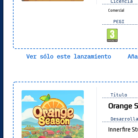
Licencia
Comercial
PEGI
Ver sólo este lanzamiento
Aña
Título
Orange 
Desarrolla
Innerfire S