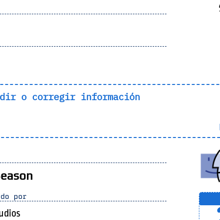
dir o corregir información
L
Season
do por
tudios