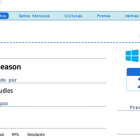
tos
Datos técnicos
Críticas
Prensa
Ventas
L
Season
do por
tudios
por
Prec
ual
RPG
Simulación