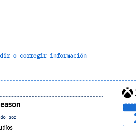
dir o corregir información
L
Season
do por
tudios