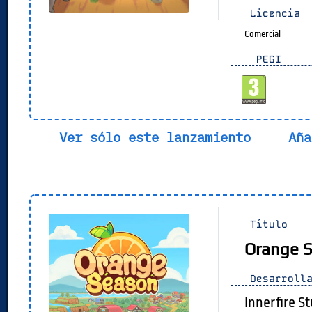
Licencia
Comercial
PEGI
Ver sólo este lanzamiento
Aña
Título
Orange 
Desarrolla
Innerfire S