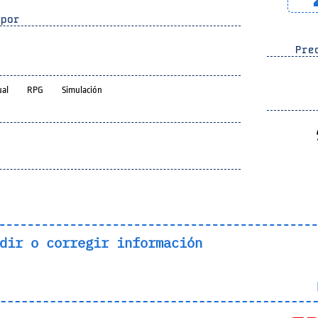
por
Prec
ual
RPG
Simulación
dir o corregir información
L