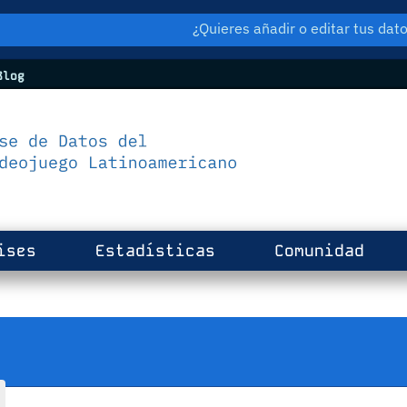
¿Quieres añadir o editar tus da
log
ises
Estadísticas
Comunidad