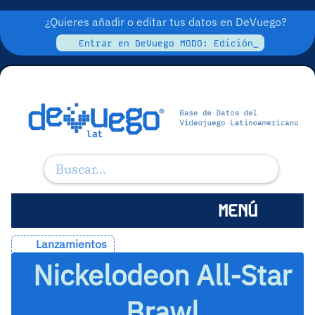
¿Quieres añadir o editar tus datos en DeVuego?
Entrar en DeVuego MODO: Edición_
MENÚ
Lanzamientos
Nickelodeon All-Star
Brawl