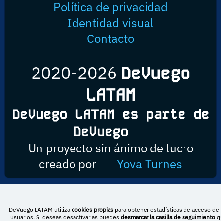
Política de privacidad
Identidad visual
Contacto
2020-2026
DeVuego
LATAM
DeVuego LATAM es parte de
DeVuego
Un proyecto sin ánimo de lucro
creado por
Yova Turnes
Esta obra está bajo una licencia de Creative Commons Reconocimiento-
DeVuego LATAM utiliza
cookies propias
para obtener estadísticas de acceso de 
NoComercial-CompartirIgual 4.0 Internacional
usuarios. Si deseas desactivarlas puedes
desmarcar la casilla de seguimiento
q