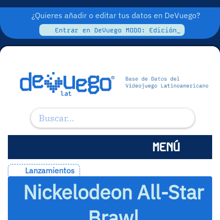
¿Quieres añadir o editar tus datos en DeVuego?
Entrar en DeVuego MODO: Edición_
MENÚ
Lanzamientos
Nickelodeon All-Star
Brawl