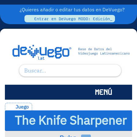
¿Quieres añadir o editar tus datos en DeVuego?
Entrar en DeVuego MODO: Edición_
MENÚ
Juego
The Knife Sharpener