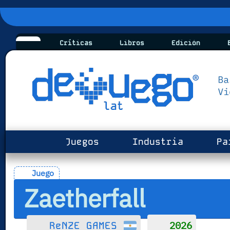
Críticas
Libros
Edición
B
Juegos
Industria
Pa
Juego
Zaetherfall
2026
ReNZE GAMES