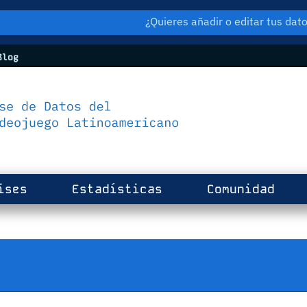
¿Quieres añadir o editar tus da
log
ises
Estadísticas
Comunidad