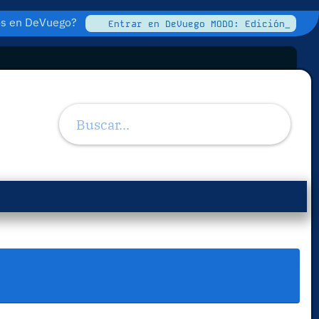
tos en DeVuego?
Entrar en DeVuego MODO: Edición_