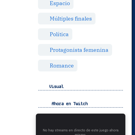
Espacio
Múltiples finales
Política
Protagonista femenina
Romance
Visual
Ahora en Twitch
No hay streams en directo de este juego ahora
mismo.