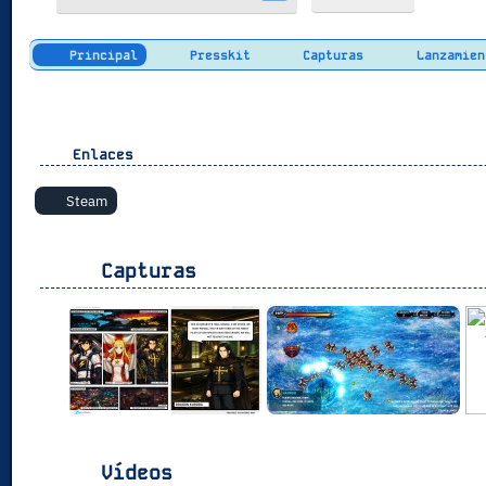
Principal
Presskit
Capturas
Lanzamien
Enlaces
Steam
Capturas
Vídeos