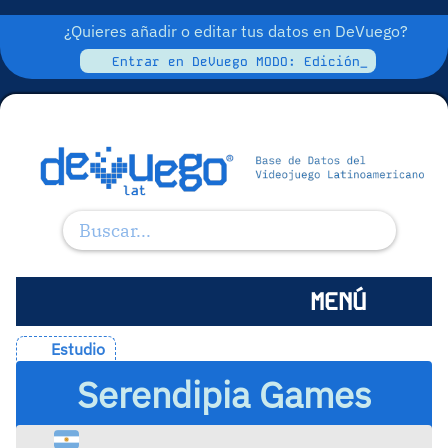
¿Quieres añadir o editar tus datos en DeVuego?
Entrar en DeVuego MODO: Edición_
MENÚ
Estudio
Serendipia Games