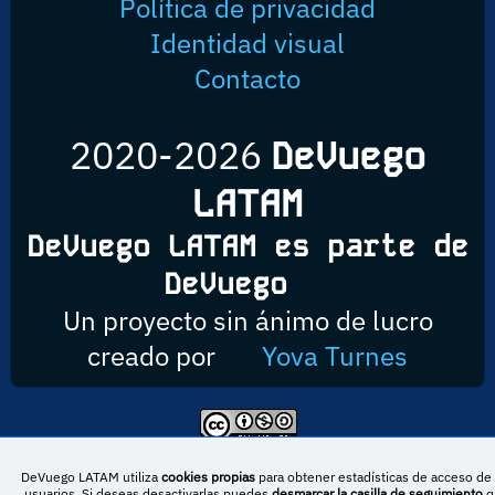
Política de privacidad
Identidad visual
Contacto
2020-2026
DeVuego
LATAM
DeVuego LATAM es parte de
DeVuego
Un proyecto sin ánimo de lucro
creado por
Yova Turnes
Esta obra está bajo una licencia de Creative Commons Reconocimiento-
NoComercial-CompartirIgual 4.0 Internacional
DeVuego LATAM utiliza
cookies propias
para obtener estadísticas de acceso de 
usuarios. Si deseas desactivarlas puedes
desmarcar la casilla de seguimiento
q