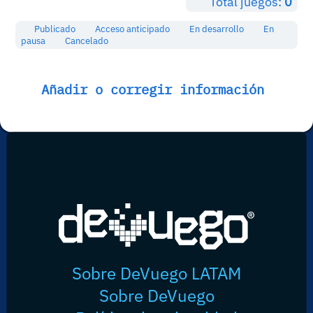
Total juegos:
0
Publicado
Acceso anticipado
En desarrollo
En
pausa
Cancelado
Añadir o corregir información
Sobre DeVuego LATAM
Sobre DeVuego