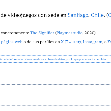
o de videojuegos con sede en
Santiago
,
Chile
, (
C
o, concretamente
The Signifier
(
Playmestudio
, 2020).
 página web
o de sus perfiles en
X (Twitter)
,
Instagram
, o
Y
 de la información almacenada en su base de datos, por lo que puede ser incompleta.