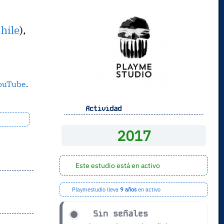
hile
),
ouTube
.
Actividad
2017
Este estudio está en activo
Playmestudio lleva
9 años
en activo
Sin señales