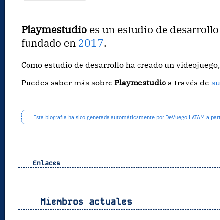
Playmestudio
es un estudio de desarroll
fundado en
2017
.
Como estudio de desarrollo ha creado un videojueg
Puedes saber más sobre
Playmestudio
a través de
su
Esta biografía ha sido generada automáticamente por DeVuego LATAM a partir
Enlaces
Miembros actuales