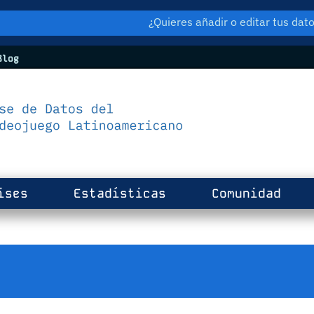
¿Quieres añadir o editar tus da
log
ises
Estadísticas
Comunidad