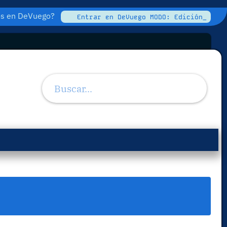
tos en DeVuego?
Entrar en DeVuego MODO: Edición_