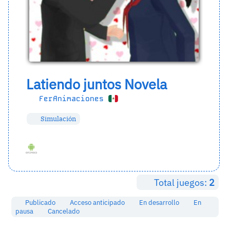
Latiendo juntos Novela
FerAnimaciones
Simulación
Total juegos:
2
Publicado
Acceso anticipado
En desarrollo
En
pausa
Cancelado