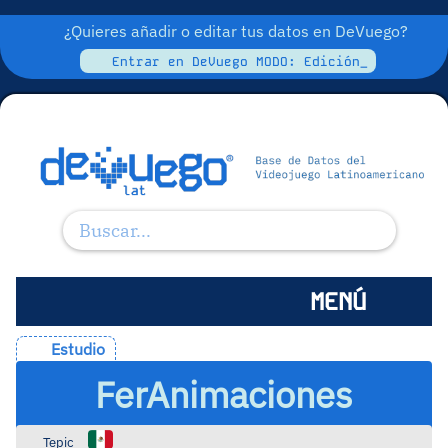
¿Quieres añadir o editar tus datos en DeVuego?
Entrar en DeVuego MODO: Edición_
MENÚ
Estudio
FerAnimaciones
Tepic