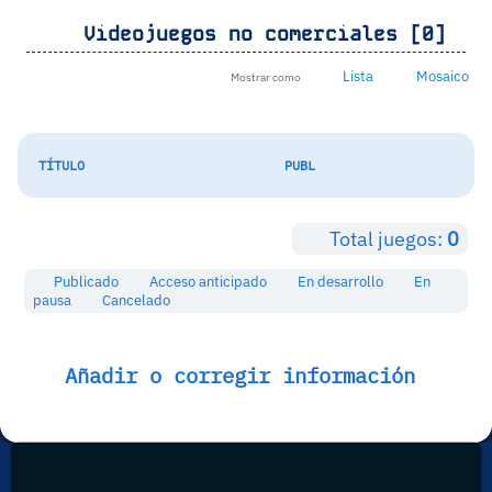
Videojuegos no comerciales [0]
Lista
Mosaico
Mostrar como
TÍTULO
PUBL
Total juegos:
0
Publicado
Acceso anticipado
En desarrollo
En
pausa
Cancelado
Añadir o corregir información