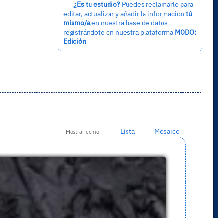
¿Es tu estudio?
Puedes reclamarlo para
editar, actualizar y añadir la información
tú
mismo/a
en nuestra base de datos
registrándote en nuestra plataforma
MODO:
Edición
Lista
Mosaico
Mostrar como