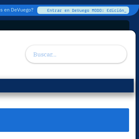
tos en DeVuego?
Entrar en DeVuego MODO: Edición_