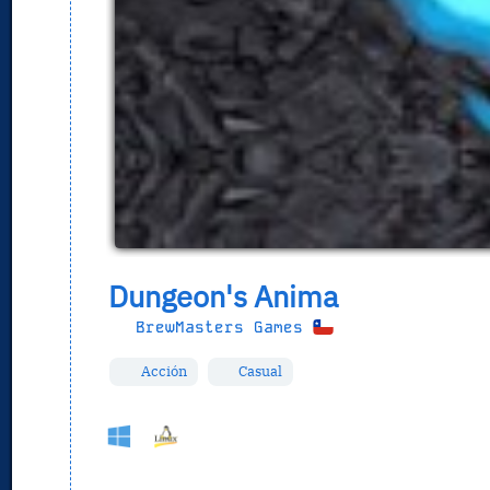
Dungeon's Anima
BrewMasters Games
Acción
Casual