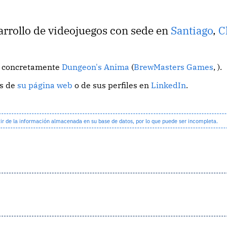
arrollo de videojuegos con sede en
Santiago
,
C
o, concretamente
Dungeon's Anima
(
BrewMasters Games
, ).
és de
su página web
o de sus perfiles en
LinkedIn
.
 de la información almacenada en su base de datos, por lo que puede ser incompleta.