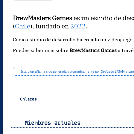
BrewMasters Games
es un estudio de des
(
Chile
), fundado en
2022
.
Como estudio de desarrollo ha creado un videojueg
Puedes saber más sobre
BrewMasters Games
a trav
Esta biografía ha sido generada automáticamente por DeVuego LATAM a partir
Enlaces
Miembros actuales