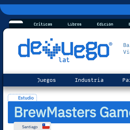
Críticas
Libros
Edición
B
Juegos
Industria
Pa
Estudio
BrewMasters Gam
Santiago