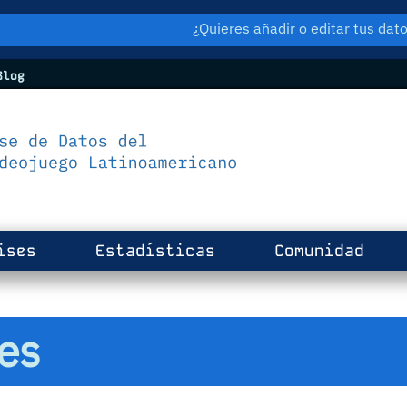
¿Quieres añadir o editar tus da
log
ises
Estadísticas
Comunidad
es