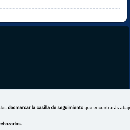
edes
desmarcar la casilla de seguimiento
que encontrarás abaj
 Internacional
echazarlas.