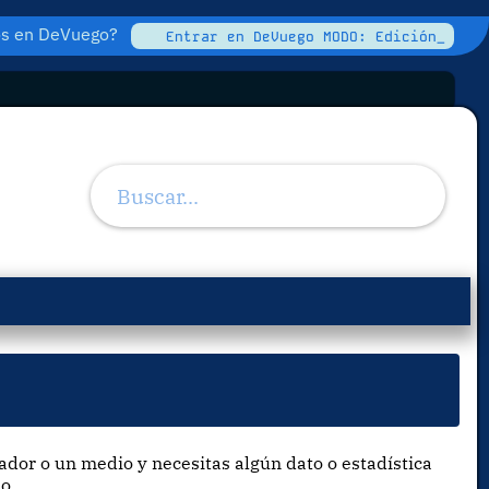
tos en DeVuego?
Entrar en DeVuego MODO: Edición_
lador o un medio y necesitas algún dato o estadística
o.