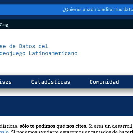
¿Quieres añadir o editar tus da
log
ises
Estadísticas
Comunidad
dísticas,
sólo te pedimos que nos cites
. Si eres un desarrol
oslo
. Si podemos ayudarte estaremos encantados de hacerl