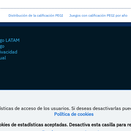
Distribución de la calificación PEGI
Juegos con calificación PEGI por año
go LATAM
go
rivacidad
ual
sticas de acceso de los usuarios. Si deseas desactivarlas pu
Política de cookies
á bajo una licencia de Creative Commons Reconocimiento-NoComercial-CompartirIgual 4.0
kies de estadísticas aceptadas. Desactiva esta casilla para r