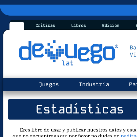
Críticas
Libros
Edición
B
Juegos
Industria
Pa
Estadísticas
Eres libre de usar y publicar nuestros datos y esta
que no encuentres aquí por favor no dudes en
pedírn