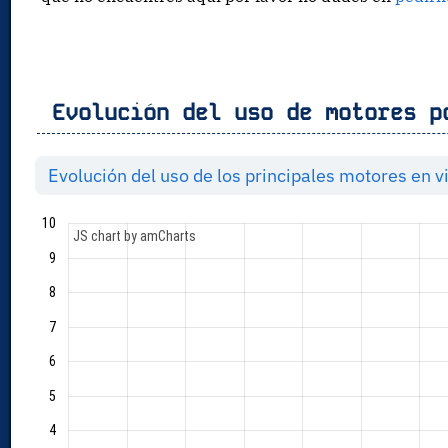
Evolución del uso de motores p
Evolución del uso de los principales motores en 
10
JS chart by amCharts
9
8
7
6
5
4