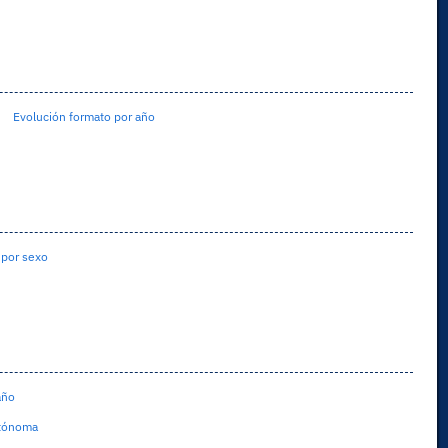
Evolución formato por año
 por sexo
año
utónoma