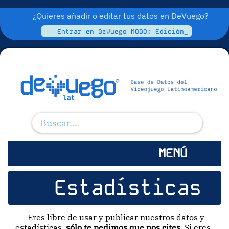
¿Quieres añadir o editar tus datos en DeVuego?
Entrar en DeVuego MODO: Edición_
MENÚ
Estadísticas
Eres libre de usar y publicar nuestros datos y
estadísticas,
sólo te pedimos que nos cites
. Si eres