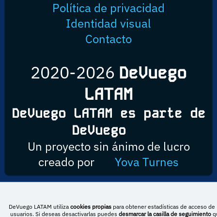
Política de privacidad
Identidad visual
Contacto
2020-2026
DeVuego
LATAM
DeVuego LATAM es parte de
DeVuego
Un proyecto sin ánimo de lucro
creado por
Yova Turnes
Esta obra está bajo una licencia de Creative Commons Reconocimiento-
DeVuego LATAM utiliza
cookies propias
para obtener estadísticas de acceso de 
NoComercial-CompartirIgual 4.0 Internacional
usuarios. Si deseas desactivarlas puedes
desmarcar la casilla de seguimiento
q