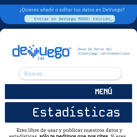
¿Quieres añadir o editar tus datos en DeVuego?
Entrar en DeVuego MODO: Edición_
MENÚ
Estadísticas
Eres libre de usar y publicar nuestros datos y
estadísticas,
sólo te pedimos que nos cites
. Si eres