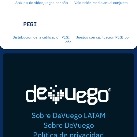
Análisis de videojuegos por año
Valoración media anual conjunta
PEGI
Distribución de la calificación PEGI
Juegos con calificación PEGI por
año
Sobre DeVuego LATAM
Sobre DeVuego
Política de privacidad