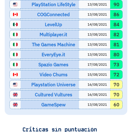
PlayStation LifeStyle
90
13/08/2021
COGConnected
86
13/08/2021
LevelUp
84
14/08/2021
Multiplayer.it
82
13/08/2021
The Games Machine
81
13/08/2021
EveryEye.it
80
13/08/2021
Spazio Games
73
17/08/2021
Video Chums
72
15/08/2021
Playstation Universe
70
16/08/2021
Cultured Vultures
70
16/08/2021
GameSpew
60
13/08/2021
Críticas sin puntuación