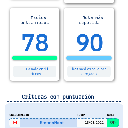
Medios
Nota más
extranjeros
repetida
78
90
Basado en
11
Dos
medios se la han
críticas
otorgado
Críticas con puntuación
ORIGEN
MEDIO
FECHA
NOTA
ScreenRant
90
13/08/2021