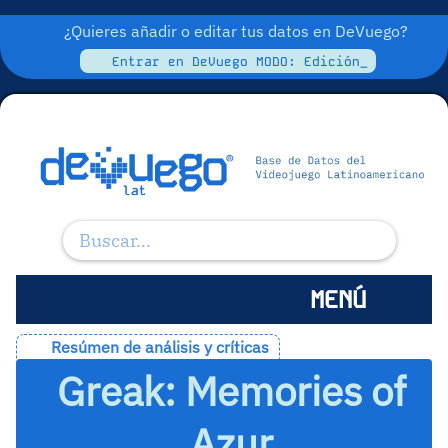
¿Quieres añadir o editar tus datos en DeVuego?
Entrar en DeVuego MODO: Edición_
MENÚ
Resúmen de análisis y críticas
Greak: Memories of
Azur