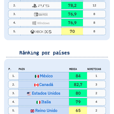
78,2
2.
12
76,9
3.
8
76,9
4.
8
70
5.
8
Ránking por países
P.
PAIS
MEDIA
NCRITICAS
México
84
1.
1
Canadá
82,7
2.
3
Estados Unidos
80
3.
2
Italia
79
4.
4
Reino Unido
65
5.
2