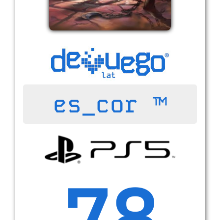
es_cor ™
78