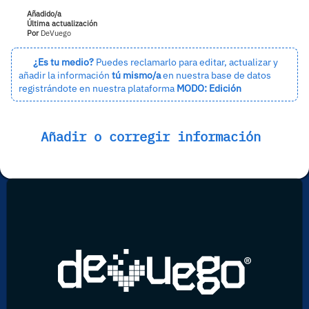
Añadido/a
Última actualización
Por
DeVuego
¿Es tu medio?
Puedes reclamarlo para editar, actualizar y
añadir la información
tú mismo/a
en nuestra base de datos
registrándote en nuestra plataforma
MODO: Edición
Añadir o corregir información