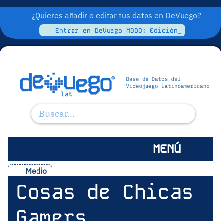
¿Quieres añadir o editar tus datos en DeVuego?
Entrar en DeVuego MODO: Edición_
MENÚ
Medio
Cosas de Chicas
Gamers