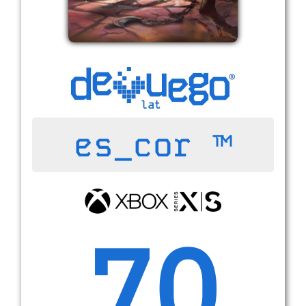
es_cor ™
70