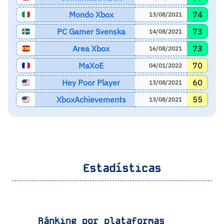
Mondo Xbox
74
13/08/2021
PC Gamer Svenska
73
14/08/2021
Area Xbox
73
16/08/2021
MaXoE
70
04/01/2022
Hey Poor Player
60
13/08/2021
XboxAchievements
55
13/08/2021
Estadísticas
Ránking por plataformas