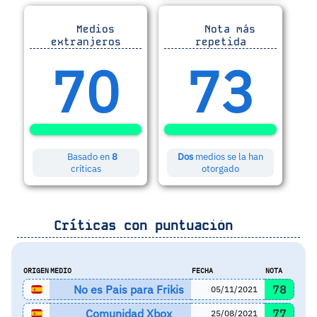
Medios
Nota más
extranjeros
repetida
70
73
Basado en
8
Dos
medios se la han
críticas
otorgado
Críticas con puntuación
ORIGEN
MEDIO
FECHA
NOTA
No es Pais para Frikis
78
05/11/2021
Comunidad Xbox
77
25/08/2021