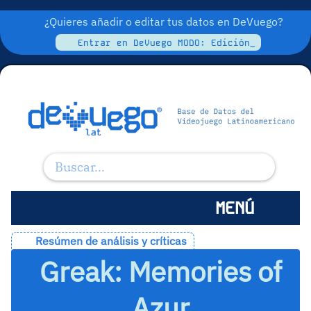
¿Quieres añadir o editar tus datos en DeVuego?
Entrar en DeVuego MODO: Edición_
MENÚ
Resúmen de análisis y críticas
Greak: Memories of
Azur