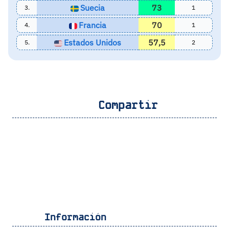
Suecia
73
3.
1
Francia
70
4.
1
Estados Unidos
57,5
5.
2
Compartir
Información