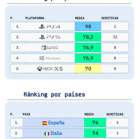
P.
PLATAFORMA
MEDIA
NCRITICAS
98
1.
1
78,2
2.
12
76,9
3.
8
76,9
4.
8
70
5.
8
Ránking por países
P.
PAIS
MEDIA
NCRITICAS
España
76
1.
3
Italia
74
2.
1