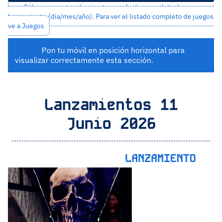
Sólo se muestran los juegos con fecha completa de
lanzamiento (dia/mes/año). Para ver el listado completo de juegos
ve a
Juegos
Pon tu móvil en posición horizontal para
visualizar correctamente esta sección.
Lanzamientos 11
Junio 2026
LANZAMIENTO