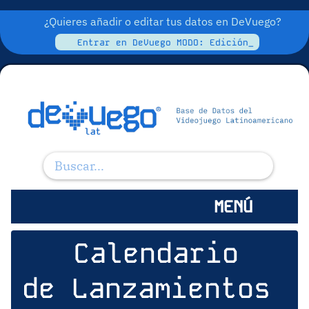
¿Quieres añadir o editar tus datos en DeVuego?
Entrar en DeVuego MODO: Edición_
MENÚ
Calendario
de Lanzamientos