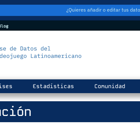
¿Quieres añadir o editar tus da
log
ises
Estadísticas
Comunidad
ción