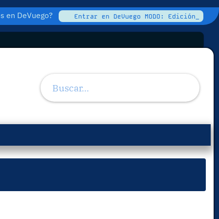
tos en DeVuego?
Entrar en DeVuego MODO: Edición_