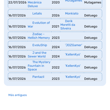
Mutagames
22/07/2026
Mecánica
2020
Mutagames
Deluxe
Letalis
Monkiato
16/07/2026
2026
DeVuego
Derik
Evolution of
Moretti da
16/07/2026
War
2021
DeVuego
Silveira
Zodiac -
16/07/2026
Hellish Memory
2023
DeVuego
EvoluShip
'JOZGamer'
16/07/2026
2024
DeVuego
J and the
'KellenKyo'
16/07/2026
Sewer World
2024
DeVuego
The Mystery
Fountain in
'KellenKyo'
16/07/2026
2022
DeVuego
Space
Pantazil
'KellenKyo'
16/07/2026
2023
DeVuego
Más antiguos