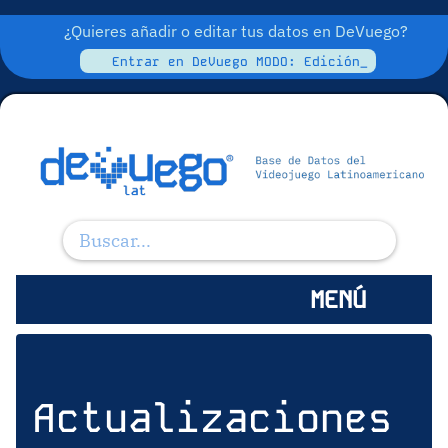
¿Quieres añadir o editar tus datos en DeVuego?
Entrar en DeVuego MODO: Edición_
MENÚ
Actualizaciones