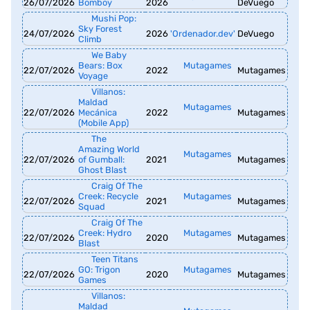
26/07/2026
Bomboy
2026
DeVuego
Mushi Pop:
Sky Forest
24/07/2026
2026
'Ordenador.dev'
DeVuego
Climb
We Baby
Bears: Box
Mutagames
22/07/2026
2022
Mutagames
Voyage
Villanos:
Maldad
Mutagames
22/07/2026
Mecánica
2022
Mutagames
(Mobile App)
The
Amazing World
Mutagames
22/07/2026
of Gumball:
2021
Mutagames
Ghost Blast
Craig Of The
Creek: Recycle
Mutagames
22/07/2026
2021
Mutagames
Squad
Craig Of The
Creek: Hydro
Mutagames
22/07/2026
2020
Mutagames
Blast
Teen Titans
GO: Trigon
Mutagames
22/07/2026
2020
Mutagames
Games
Villanos:
Maldad