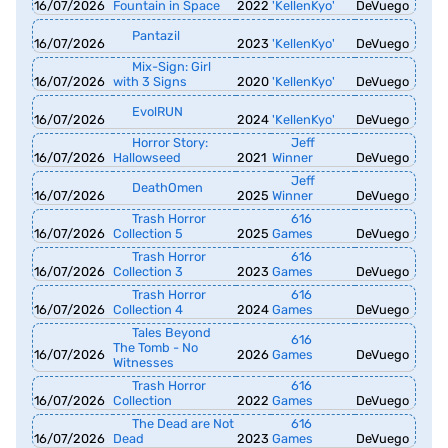
16/07/2026
Fountain in Space
2022
'KellenKyo'
DeVuego
Pantazil
16/07/2026
2023
'KellenKyo'
DeVuego
Mix-Sign: Girl
16/07/2026
with 3 Signs
2020
'KellenKyo'
DeVuego
EvolRUN
16/07/2026
2024
'KellenKyo'
DeVuego
Horror Story:
Jeff
16/07/2026
Hallowseed
2021
Winner
DeVuego
Jeff
DeathOmen
16/07/2026
2025
Winner
DeVuego
Trash Horror
616
16/07/2026
Collection 5
2025
Games
DeVuego
Trash Horror
616
16/07/2026
Collection 3
2023
Games
DeVuego
Trash Horror
616
16/07/2026
Collection 4
2024
Games
DeVuego
Tales Beyond
616
The Tomb - No
16/07/2026
2026
Games
DeVuego
Witnesses
Trash Horror
616
16/07/2026
Collection
2022
Games
DeVuego
The Dead are Not
616
16/07/2026
Dead
2023
Games
DeVuego