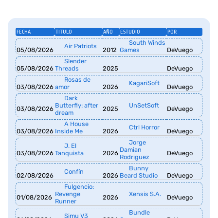
FECHA
TITULO
AÑO
ESTUDIO
POR
South Winds
Air Patriots
05/08/2026
2012
Games
DeVuego
Slender
05/08/2026
Threads
2025
DeVuego
Rosas de
KagariSoft
03/08/2026
amor
2026
DeVuego
Dark
Butterfly: after
UnSetSoft
03/08/2026
2025
DeVuego
dream
A House
Ctrl Horror
03/08/2026
Inside Me
2026
DeVuego
Jorge
J. El
Damian
03/08/2026
Tanquista
2026
DeVuego
Rodriguez
Bunny
Confín
02/08/2026
2026
Beard Studio
DeVuego
Fulgencio:
Revenge
Xensis S.A.
01/08/2026
2026
DeVuego
Runner
Bundle
Simu V3