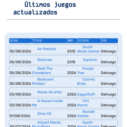
Últimos juegos
actualizados
FECHA
TITULO
AÑO
ESTUDIO
POR
South
Air Patriots
05/08/2026
2012
Winds Games
DeVuego
Rockstar
Jupitron
05/08/2026
2015
DeVuego
Beat The
Purple
05/08/2026
Champions
2026
Tree
DeVuego
Backyard
Cosmic
05/08/2026
Pirates!
Brew
DeVuego
Rosas de amor
03/08/2026
2026
KagariSoft
DeVuego
A House Inside
Ctrl
03/08/2026
Me
2026
Horror
DeVuego
Bundle
Simu V3
01/08/2026
2026
Games
DeVuego
Airport Mania:
South
30/07/2026
First Flight
2026
Winds Games
DeVuego