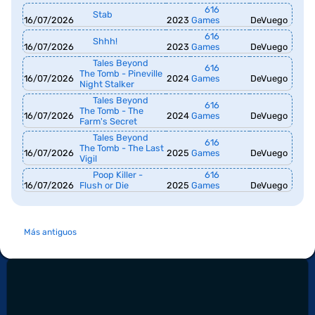
616
Stab
16/07/2026
2023
Games
DeVuego
616
Shhh!
16/07/2026
2023
Games
DeVuego
Tales Beyond
616
The Tomb - Pineville
16/07/2026
2024
Games
DeVuego
Night Stalker
Tales Beyond
616
The Tomb - The
16/07/2026
2024
Games
DeVuego
Farm's Secret
Tales Beyond
616
The Tomb - The Last
16/07/2026
2025
Games
DeVuego
Vigil
Poop Killer -
616
16/07/2026
Flush or Die
2025
Games
DeVuego
Más antiguos