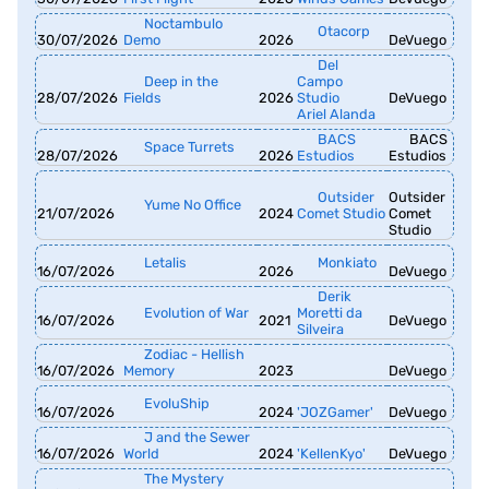
Noctambulo
Otacorp
30/07/2026
Demo
2026
DeVuego
Del
Deep in the
Campo
28/07/2026
Fields
2026
Studio
DeVuego
Ariel Alanda
BACS
BACS
Space Turrets
28/07/2026
2026
Estudios
Estudios
Outsider
Outsider
Yume No Office
21/07/2026
2024
Comet Studio
Comet
Studio
Letalis
Monkiato
16/07/2026
2026
DeVuego
Derik
Evolution of War
Moretti da
16/07/2026
2021
DeVuego
Silveira
Zodiac - Hellish
16/07/2026
Memory
2023
DeVuego
EvoluShip
16/07/2026
2024
'JOZGamer'
DeVuego
J and the Sewer
16/07/2026
World
2024
'KellenKyo'
DeVuego
The Mystery