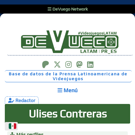
DeVuego Network
Base de datos de la Prensa Latinoamericana de
Videojuegos
Menú
Redactor
Ulises Contreras
Más perfiles