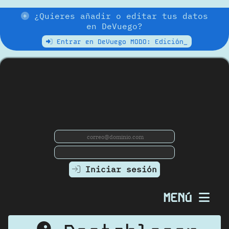
¿Quieres añadir o editar tus datos
en DeVuego?
Entrar en DeVuego MODO: Edición_
Iniciar sesión
MENú