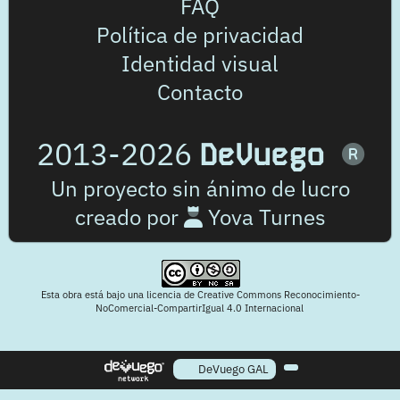
FAQ
Política de privacidad
Identidad visual
Contacto
2013-2026
DeVuego
Un proyecto sin ánimo de lucro
creado por
Yova Turnes
Esta obra está bajo una licencia de Creative Commons Reconocimiento-
NoComercial-CompartirIgual 4.0 Internacional
DeVuego GAL