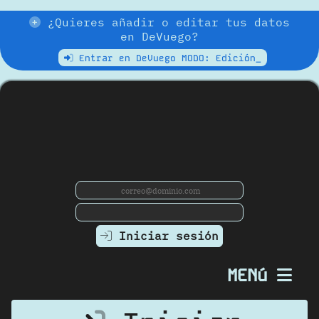
¿Quieres añadir o editar tus datos
en DeVuego?
Entrar en DeVuego MODO: Edición_
Iniciar sesión
MENú