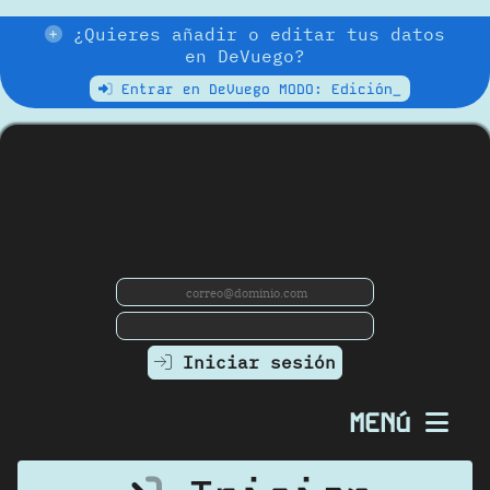
¿Quieres añadir o editar tus datos
en DeVuego?
Entrar en DeVuego MODO: Edición_
Iniciar sesión
MENú