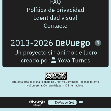
FAQ
Política de privacidad
Identidad visual
Contacto
2013-2026
DeVuego
Un proyecto sin ánimo de lucro
creado por
Yova Turnes
Esta obra está bajo una licencia de Creative Commons Reconocimiento-
NoComercial-CompartirIgual 4.0 Internacional
DeVuego GAL