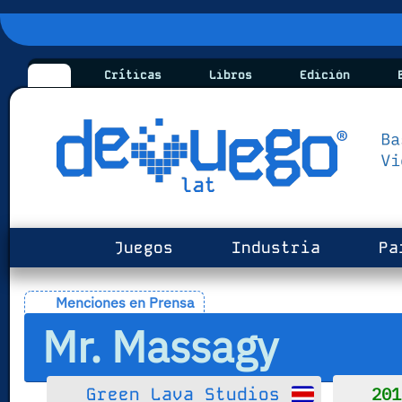
Críticas
Libros
Edición
B
Juegos
Industria
Pa
Menciones en Prensa
Mr. Massagy
201
Green Lava Studios