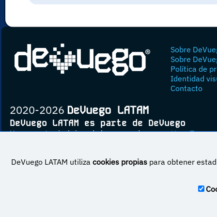
Sobre DeVue
Sobre DeVue
Política de p
Identidad vis
Contacto
2020-2026
DeVuego LATAM
DeVuego LATAM es parte de DeVuego
Un proyecto sin ánimo de lucro creado por
Yova Turnes
DeVuego LATAM utiliza
cookies propias
para obtener estadí
Esta obra est
Coo