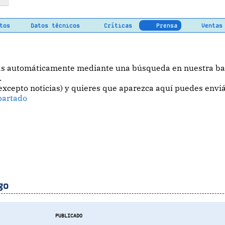
tos
Datos técnicos
Críticas
Prensa
Ventas
das automáticamente mediante una búsqueda en nuestra bas
.
(excepto noticias) y quieres que aparezca aquí puedes env
partado
go
PUBLICADO