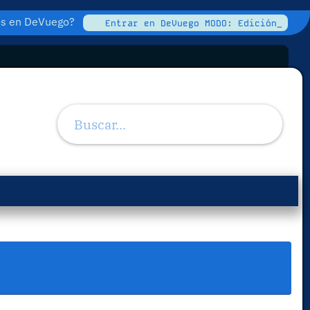
tos en DeVuego?
Entrar en DeVuego MODO: Edición_