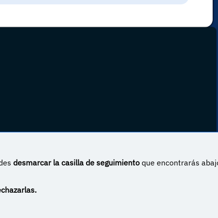
edes
desmarcar la casilla de seguimiento
que encontrarás abaj
 Internacional
echazarlas.
ugal