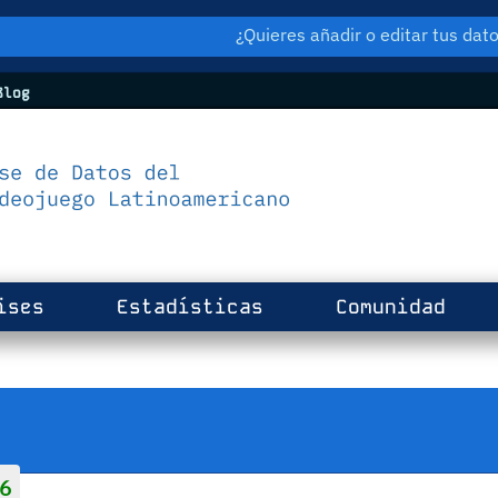
¿Quieres añadir o editar tus da
log
ises
Estadísticas
Comunidad
6