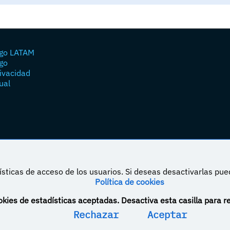
go LATAM
go
rivacidad
ual
sticas de acceso de los usuarios. Si deseas desactivarlas pu
Política de cookies
á bajo una licencia de Creative Commons Reconocimiento-NoComercial-CompartirIgual 4.0
kies de estadísticas aceptadas. Desactiva esta casilla para r
Rechazar
Aceptar
DeVuego España
DeVuego LATAM
DeVuego Port