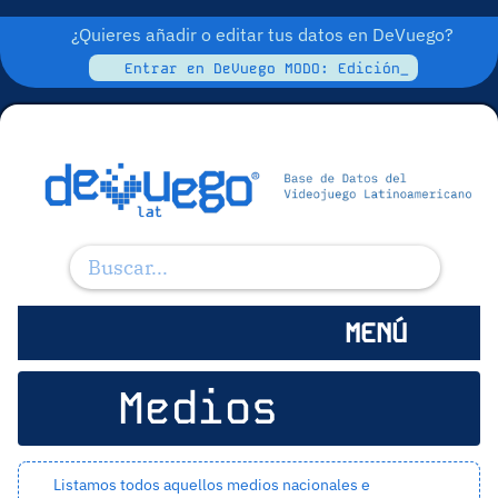
¿Quieres añadir o editar tus datos en DeVuego?
Entrar en DeVuego MODO: Edición_
MENÚ
Medios
Listamos todos aquellos medios nacionales e