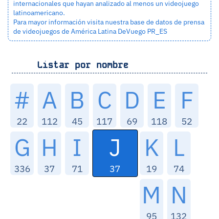
internacionales que hayan analizado al menos un videojuego
latinoamericano.
Para mayor información visita nuestra base de datos de prensa
de videojuegos de América Latina
DeVuego PR_ES
Listar por nombre
#
A
B
C
D
E
F
22
112
45
117
69
118
52
J
G
H
I
K
L
37
336
37
71
19
74
M
N
95
132