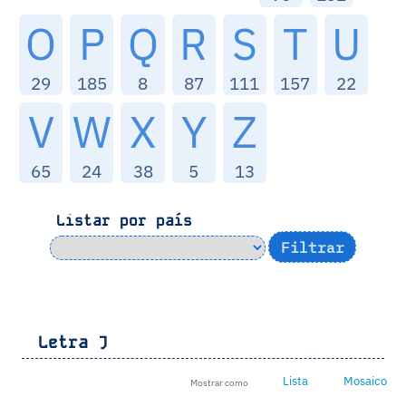
O
P
Q
R
S
T
U
29
185
8
87
111
157
22
V
W
X
Y
Z
65
24
38
5
13
Listar por país
Letra
J
Lista
Mosaico
Mostrar como