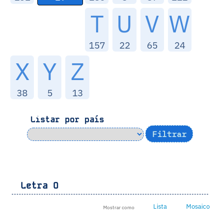
T
U
V
W
157
22
65
24
X
Y
Z
38
5
13
Listar por país
Letra
O
Lista
Mosaico
Mostrar como