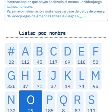
internacionales que hayan analizado al menos un videojuego
latinoamericano.
Para mayor información visita nuestra base de datos de prensa
de videojuegos de América Latina
DeVuego PR_ES
Listar por nombre
#
A
B
C
D
E
F
22
112
45
117
69
118
52
G
H
I
J
K
L
M
336
37
71
37
19
74
95
O
N
P
Q
R
S
29
132
185
8
87
111