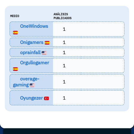
ANÁLISIS
MEDIO
PUBLICADOS
OneWindows
1
Onigamers
1
oprainfall
1
Orgullogamer
1
overage-
1
gaming
Oyungezer
1