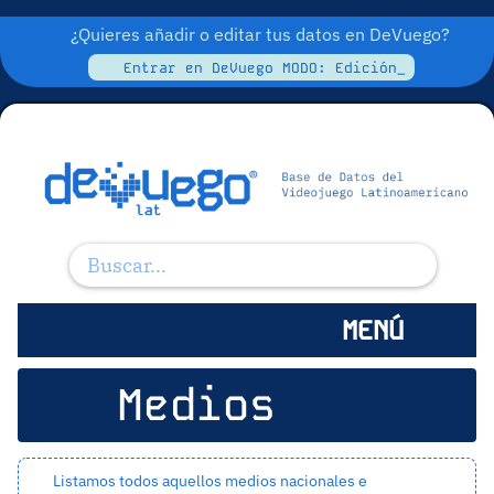
¿Quieres añadir o editar tus datos en DeVuego?
Entrar en DeVuego MODO: Edición_
MENÚ
Medios
Listamos todos aquellos medios nacionales e