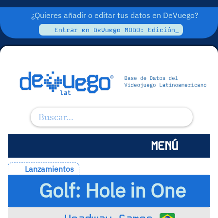
¿Quieres añadir o editar tus datos en DeVuego?
Entrar en DeVuego MODO: Edición_
MENÚ
Lanzamientos
Golf: Hole in One