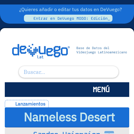
¿Quieres añadir o editar tus datos en DeVuego?
Entrar en DeVuego MODO: Edición_
MENÚ
Lanzamientos
Nameless Desert