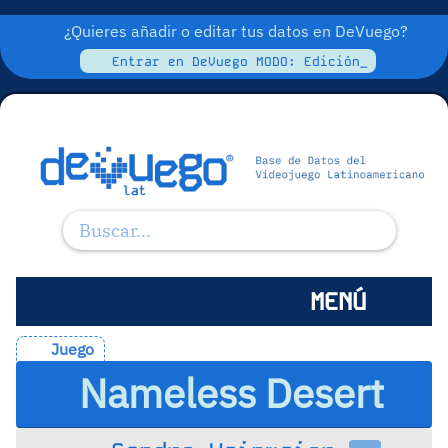
¿Quieres añadir o editar tus datos en DeVuego?
Entrar en DeVuego MODO: Edición_
MENÚ
Juego
Nameless Desert