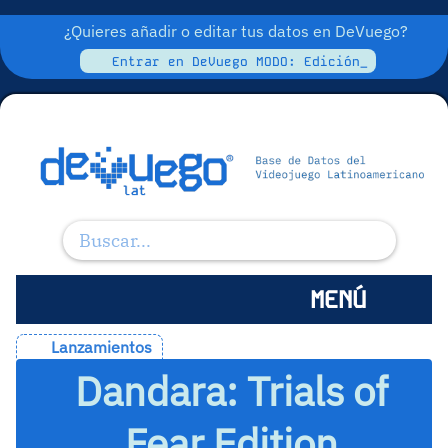
¿Quieres añadir o editar tus datos en DeVuego?
Entrar en DeVuego MODO: Edición_
MENÚ
Lanzamientos
Dandara: Trials of
Fear Edition